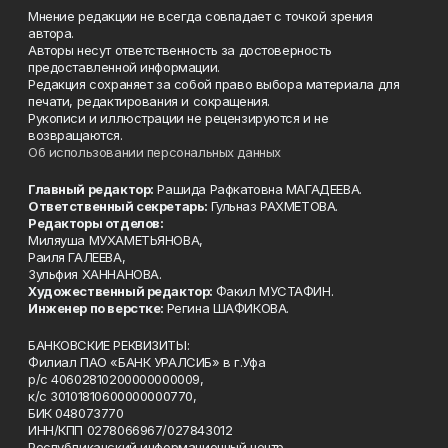
Мнение редакции не всегда совпадает с точкой зрения
автора.
Авторы несут ответственность за достоверность
предоставленной информации.
Редакция сохраняет за собой право выбора материала для
печати, редактирования и сокращения.
Рукописи и иллюстрации не рецензируются и не
возвращаются.
Об использовании персональных данных
Главный редактор:
Рашида Рафкатовна МАГАДЕЕВА.
Ответственный секретарь:
Гульназ РАХМЕТОВА.
Редакторы отделов:
Миляуша МУХАМЕТЬЯНОВА,
Раиля ГАЛЕЕВА,
Зульфия ХАННАНОВА.
Художественный редактор:
Факил МУСТАФИН.
Инженер по верстке:
Регина ШАФИКОВА.
БАНКОВСКИЕ РЕКВИЗИТЫ:
Филиал ПАО «БАНК УРАЛСИБ» в г.Уфа
р/с 40602810200000000009,
к/с 30101810600000000770,
БИК 048073770
ИНН/КПП 0278066967/027843012
Республиканский информационный центр –