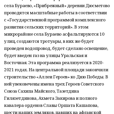
села Бураево, «Прибрежный» деревни Дюсметово
проводятся масштабные работы в соответствии
с «Государственной программой комплексного
развития сельских территорий». В этом
микрорайоне села Бураево асфальтируются 10
улиц, создаются тротуары, в них же будет
проведен водопровод, будет сделано освещение,
будет введен газ на улицы Уральская и
Восточная. Эта программа реализуется в 2020-
2021 годах. На центральной площади закончили
строительство «Аллеи Героев» ко Дню Победы. В
ней увековечены имена трех Героев Советского
Союза Сахипа Майского, Тазетдина
Гилязетдинова, Ахмета Закирова и полного
кавалера орденов Славы Оршата Кашапова,
шести наших земляков, павших на афганской