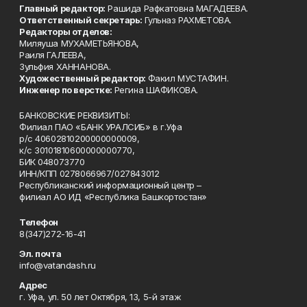
Главный редактор:
Рашида Рафкатовна МАГАДЕЕВА.
Ответственный секретарь:
Гульназ РАХМЕТОВА.
Редакторы отделов:
Миляуша МУХАМЕТЬЯНОВА,
Раиля ГАЛЕЕВА,
Зульфия ХАННАНОВА.
Художественный редактор:
Факил МУСТАФИН.
Инженер по верстке:
Регина ШАФИКОВА.
БАНКОВСКИЕ РЕКВИЗИТЫ:
Филиал ПАО «БАНК УРАЛСИБ» в г.Уфа
р/с 40602810200000000009,
к/с 30101810600000000770,
БИК 048073770
ИНН/КПП 0278066967/027843012
Республиканский информационный центр –
филиал АО ИД «Республика Башкортостан»
Телефон
8(347)272-16-41
Эл. почта
info@vatandash.ru
Адрес
г. Уфа, ул. 50 лет Октября, 13, 5-й этаж