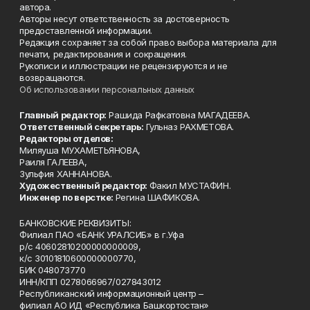
автора.
Авторы несут ответственность за достоверность
предоставленной информации.
Редакция сохраняет за собой право выбора материала для
печати, редактирования и сокращения.
Рукописи и иллюстрации не рецензируются и не
возвращаются.
Об использовании персональных данных
Главный редактор:
Рашида Рафкатовна МАГАДЕЕВА.
Ответственный секретарь:
Гульназ РАХМЕТОВА.
Редакторы отделов:
Миляуша МУХАМЕТЬЯНОВА,
Раиля ГАЛЕЕВА,
Зульфия ХАННАНОВА.
Художественный редактор:
Факил МУСТАФИН.
Инженер по верстке:
Регина ШАФИКОВА.
БАНКОВСКИЕ РЕКВИЗИТЫ:
Филиал ПАО «БАНК УРАЛСИБ» в г.Уфа
р/с 40602810200000000009,
к/с 30101810600000000770,
БИК 048073770
ИНН/КПП 0278066967/027843012
Республиканский информационный центр –
филиал АО ИД «Республика Башкортостан»