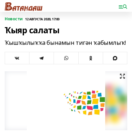
Новости
12 АВГУСТА 2020, 17:00
Ҡыяр салаты
Ҡышҡылыҡҡа бынамын тигән ҡабымлыҡ!