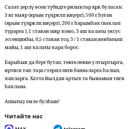
Салат әҙерләү өсөн түбәндәге ризыҡтар кәрәк буласаҡ:
3 кг ҡыяр (ярым түңәрәкләп киҫергә), 500 г һуған
(ярым түңәрәкләп киҫергә), 200 г һарымһаҡ (ваҡлап
турарға ), 1 стакан шәкәр ҡомо, 3 аш ҡалағы уксус
эссенцияһы, 0,5 стакан тоҙ, 3 / 1 стакан көнбағыш
майы, 1 аш ҡалағы ҡара борос.
Барыһын да бергә бутап, төнгөлөккө ултыртырға,
иртәнсәк тап-таҙа стерилләнгән банкаларға һалып,
ҡапларға. Хатта йылдан артыҡ та бынамын тигән
һаҡлана.
Ашығыҙ тәмле булһын!
Читайте нас