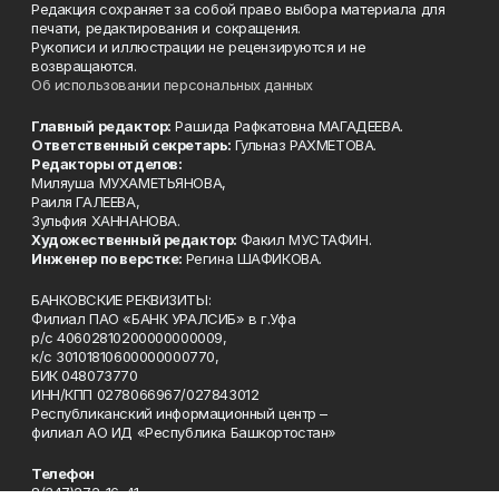
Редакция сохраняет за собой право выбора материала для
печати, редактирования и сокращения.
Рукописи и иллюстрации не рецензируются и не
возвращаются.
Об использовании персональных данных
Главный редактор:
Рашида Рафкатовна МАГАДЕЕВА.
Ответственный секретарь:
Гульназ РАХМЕТОВА.
Редакторы отделов:
Миляуша МУХАМЕТЬЯНОВА,
Раиля ГАЛЕЕВА,
Зульфия ХАННАНОВА.
Художественный редактор:
Факил МУСТАФИН.
Инженер по верстке:
Регина ШАФИКОВА.
БАНКОВСКИЕ РЕКВИЗИТЫ:
Филиал ПАО «БАНК УРАЛСИБ» в г.Уфа
р/с 40602810200000000009,
к/с 30101810600000000770,
БИК 048073770
ИНН/КПП 0278066967/027843012
Республиканский информационный центр –
филиал АО ИД «Республика Башкортостан»
Телефон
8(347)272-16-41