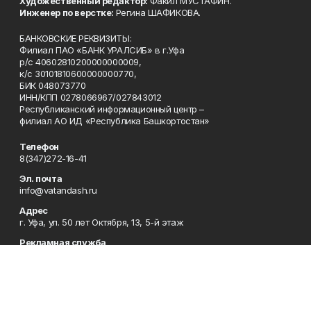
Художественный редактор:
Факил МУСТАФИН.
Инженер по верстке:
Регина ШАФИКОВА.
БАНКОВСКИЕ РЕКВИЗИТЫ:
Филиал ПАО «БАНК УРАЛСИБ» в г.Уфа
р/с 40602810200000000009,
к/с 30101810600000000770,
БИК 048073770
ИНН/КПП 0278066967/027843012
Республиканский информационный центр –
филиал АО ИД «Республика Башкортостан»
Телефон
8(347)272-16-41
Эл. почта
info@vatandash.ru
Адрес
г. Уфа, ул. 50 лет Октября, 13, 5-й этаж
Рекламная служба
8(347)272-16-41
Редакция
8(347)272-42-07
Приемная