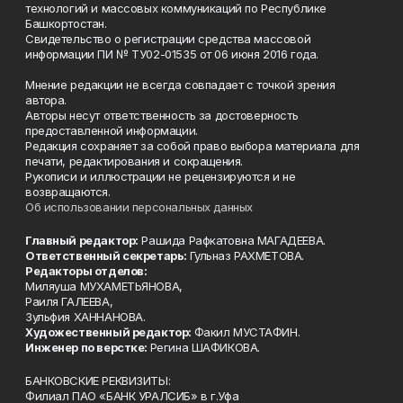
технологий и массовых коммуникаций по Республике
Башкортостан.
Свидетельство о регистрации средства массовой
информации ПИ № ТУ02-01535 от 06 июня 2016 года.
Мнение редакции не всегда совпадает с точкой зрения
автора.
Авторы несут ответственность за достоверность
предоставленной информации.
Редакция сохраняет за собой право выбора материала для
печати, редактирования и сокращения.
Рукописи и иллюстрации не рецензируются и не
возвращаются.
Об использовании персональных данных
Главный редактор:
Рашида Рафкатовна МАГАДЕЕВА.
Ответственный секретарь:
Гульназ РАХМЕТОВА.
Редакторы отделов:
Миляуша МУХАМЕТЬЯНОВА,
Раиля ГАЛЕЕВА,
Зульфия ХАННАНОВА.
Художественный редактор:
Факил МУСТАФИН.
Инженер по верстке:
Регина ШАФИКОВА.
БАНКОВСКИЕ РЕКВИЗИТЫ:
Филиал ПАО «БАНК УРАЛСИБ» в г.Уфа