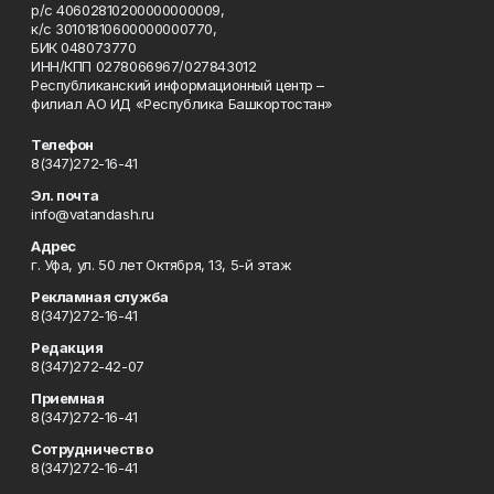
р/с 40602810200000000009,
к/с 30101810600000000770,
БИК 048073770
ИНН/КПП 0278066967/027843012
Республиканский информационный центр –
филиал АО ИД «Республика Башкортостан»
Телефон
8(347)272-16-41
Эл. почта
info@vatandash.ru
Адрес
г. Уфа, ул. 50 лет Октября, 13, 5-й этаж
Рекламная служба
8(347)272-16-41
Редакция
8(347)272-42-07
Приемная
8(347)272-16-41
Сотрудничество
8(347)272-16-41