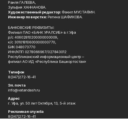
Раиля ГАЛЕЕВА,
Зульфия ХАННАНОВА.
Художественный редактор:
Факил МУСТАФИН.
Инженер по верстке:
Регина ШАФИКОВА.
БАНКОВСКИЕ РЕКВИЗИТЫ:
Филиал ПАО «БАНК УРАЛСИБ» в г.Уфа
р/с 40602810200000000009,
к/с 30101810600000000770,
БИК 048073770
ИНН/КПП 0278066967/027843012
Республиканский информационный центр –
филиал АО ИД «Республика Башкортостан»
Телефон
8(347)272-16-41
Эл. почта
info@vatandash.ru
Адрес
г. Уфа, ул. 50 лет Октября, 13, 5-й этаж
Рекламная служба
8(347)272-16-41
Редакция