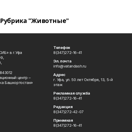
Рубрика "Животные"
Телефон
ИБ» в г.Уфа
8(347)272-16-41
9,
Эл. почта
,
info@vatandash.ru
843012
Адрес
ационный центр –
г. Уфа, ул. 50 лет Октября, 13, 5-й
ка Башкортостан»
этаж
Рекламная служба
8(347)272-16-41
Редакция
8(347)272-42-07
Приемная
8(347)272-16-41