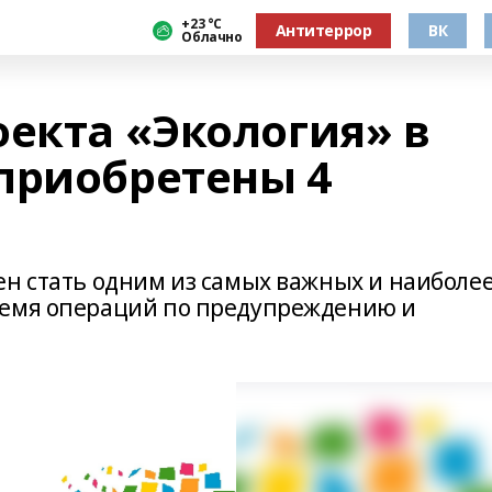
+23 °С
Антитеррор
ВК
Облачно
оекта «Экология» в
приобретены 4
ен стать одним из самых важных и наиболе
ремя операций по предупреждению и