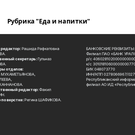
Рубрика "Еда и напитки"
 редактор:
Рашида Рафкатовна
БАНКОВСКИЕ РЕКВИЗИТЫ:
ВА.
Филиал ПАО «БАНК УРАЛС
венный секретарь:
Гульназ
р/с 4060281020000000000
ВА.
к/с 30101810600000000770
ры отделов:
БИК 048073770
 МУХАМЕТЬЯНОВА,
ИНН/КПП 0278066967/027
ЛЕЕВА,
Республиканский информ
 ХАННАНОВА.
филиал АО ИД «Республи
твенный редактор:
Факил
ИН.
 по верстке:
Регина ШАФИКОВА.