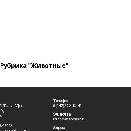
Рубрика "Животные"
Телефон
ИБ» в г.Уфа
8(347)272-16-41
9,
Эл. почта
,
info@vatandash.ru
843012
Адрес
ационный центр –