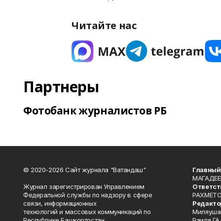
Читайте нас
Партнеры
Фотобанк журналистов РБ
© 2020-2026 Сайт журнала "Ватандаш"
Главный
МАГАДЕЕ
Журнал зарегистрирован Управлением
Ответст
Федеральной службы по надзору в сфере
РАХМЕТО
связи, информационных
Редакто
технологий и массовых коммуникаций по
Миляуша
Республике Башкортостан.
Раиля ГА