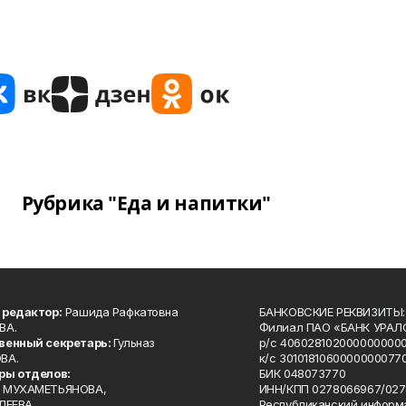
Рубрика "Еда и напитки"
 редактор:
Рашида Рафкатовна
БАНКОВСКИЕ РЕКВИЗИТЫ:
ВА.
Филиал ПАО «БАНК УРАЛС
венный секретарь:
Гульназ
р/с 4060281020000000000
ВА.
к/с 30101810600000000770
ры отделов:
БИК 048073770
 МУХАМЕТЬЯНОВА,
ИНН/КПП 0278066967/027
ЛЕЕВА,
Республиканский информ