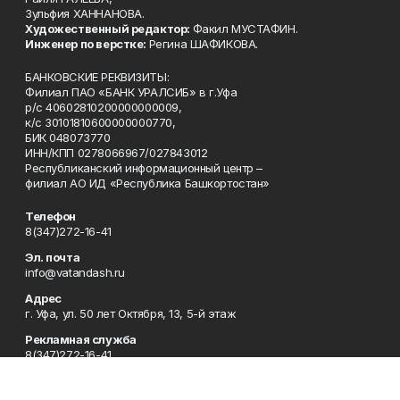
Зульфия ХАННАНОВА.
Художественный редактор:
Факил МУСТАФИН.
Инженер по верстке:
Регина ШАФИКОВА.
БАНКОВСКИЕ РЕКВИЗИТЫ:
Филиал ПАО «БАНК УРАЛСИБ» в г.Уфа
р/с 40602810200000000009,
к/с 30101810600000000770,
БИК 048073770
ИНН/КПП 0278066967/027843012
Республиканский информационный центр –
филиал АО ИД «Республика Башкортостан»
Телефон
8(347)272-16-41
Эл. почта
info@vatandash.ru
Адрес
г. Уфа, ул. 50 лет Октября, 13, 5-й этаж
Рекламная служба
8(347)272-16-41
Редакция
8(347)272-42-07