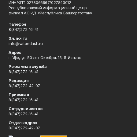
ИНН/КПП 0278066967/027843012
Республиканский информационный центр –
филиал АО ИД «Республика Башкортостан»
Телефон
8(347)272-16-41
Эл. почта
info@vatandash.ru
Адрес
г. Уфа, ул. 50 лет Октября, 13, 5-й этаж
Рекламная служба
8(347)272-16-41
Редакция
8(347)272-42-07
Приемная
8(347)272-16-41
Сотрудничество
8(347)272-16-41
Отдел кадров
8(347)272-42-07