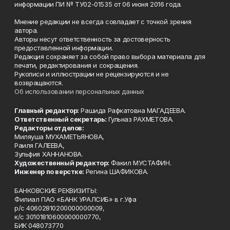
информации ПИ № ТУ02-01535 от 06 июня 2016 года.
Мнение редакции не всегда совпадает с точкой зрения
автора.
Авторы несут ответственность за достоверность
предоставленной информации.
Редакция сохраняет за собой право выбора материала для
печати, редактирования и сокращения.
Рукописи и иллюстрации не рецензируются и не
возвращаются.
Об использовании персональных данных
Главный редактор:
Рашида Рафкатовна МАГАДЕЕВА.
Ответственный секретарь:
Гульназ РАХМЕТОВА.
Редакторы отделов:
Миляуша МУХАМЕТЬЯНОВА,
Раиля ГАЛЕЕВА,
Зульфия ХАННАНОВА.
Художественный редактор:
Факил МУСТАФИН.
Инженер по верстке:
Регина ШАФИКОВА.
БАНКОВСКИЕ РЕКВИЗИТЫ:
Филиал ПАО «БАНК УРАЛСИБ» в г.Уфа
р/с 40602810200000000009,
к/с 30101810600000000770,
БИК 048073770