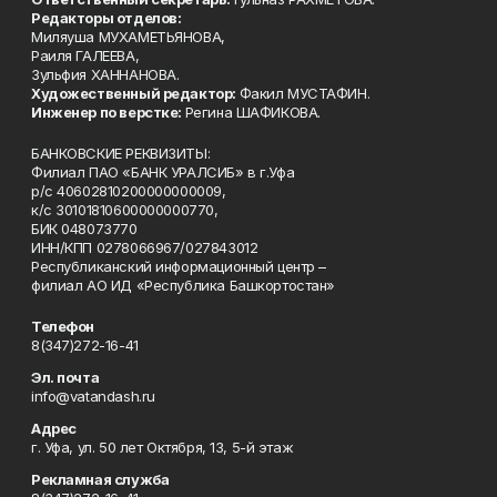
Редакторы отделов:
Миляуша МУХАМЕТЬЯНОВА,
Раиля ГАЛЕЕВА,
Зульфия ХАННАНОВА.
Художественный редактор:
Факил МУСТАФИН.
Инженер по верстке:
Регина ШАФИКОВА.
БАНКОВСКИЕ РЕКВИЗИТЫ:
Филиал ПАО «БАНК УРАЛСИБ» в г.Уфа
р/с 40602810200000000009,
к/с 30101810600000000770,
БИК 048073770
ИНН/КПП 0278066967/027843012
Республиканский информационный центр –
филиал АО ИД «Республика Башкортостан»
Телефон
8(347)272-16-41
Эл. почта
info@vatandash.ru
Адрес
г. Уфа, ул. 50 лет Октября, 13, 5-й этаж
Рекламная служба