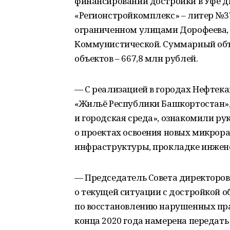
финансировании достройки в Уфе 
«Регионстройкомплекс» – литер №37
ограниченном улицами Дорофеева,
Коммунистической. Суммарный объ
объектов – 667,8 млн рублей.
— С реализацией в городах Нефтека
«Жильё Республики Башкортостан»,
и городская среда», ознакомили р
о проектах освоения новых микрор
инфраструктуры, прокладке инжене
— Председатель Совета директоров
о текущей ситуации с достройкой о
по восстановлению нарушенных пра
конца 2020 года намерена передать