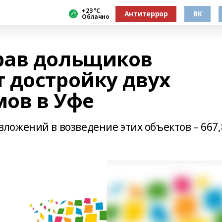
+23 °С
Антитеррор
ВК
Облачно
рав дольщиков
 достройку двух
ов в Уфе
ожений в возведение этих объектов – 667,