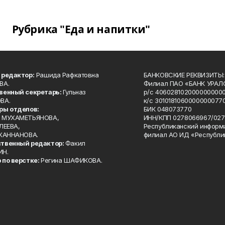
Рубрика "Еда и напитки"
 редактор:
Рашида Рафкатовна
БАНКОВСКИЕ РЕКВИЗИТЫ:
ВА.
Филиал ПАО «БАНК УРАЛС
венный секретарь:
Гульназ
р/с 4060281020000000000
ВА.
к/с 30101810600000000770
ры отделов:
БИК 048073770
 МУХАМЕТЬЯНОВА,
ИНН/КПП 0278066967/027
ЛЕЕВА,
Республиканский информ
 ХАННАНОВА.
филиал АО ИД «Республи
твенный редактор:
Факил
ИН.
 по верстке:
Регина ШАФИКОВА.