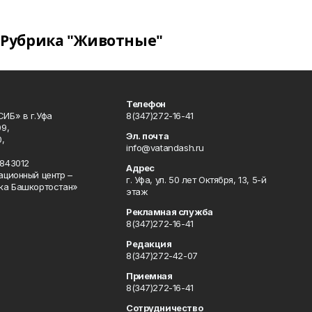
Рубрика "Животные"
Телефон
ИБ» в г.Уфа
8(347)272-16-41
9,
Эл. почта
,
info@vatandash.ru
843012
Адрес
ационный центр –
г. Уфа, ул. 50 лет Октября, 13, 5-й
ка Башкортостан»
этаж
Рекламная служба
8(347)272-16-41
Редакция
8(347)272-42-07
Приемная
8(347)272-16-41
Сотрудничество