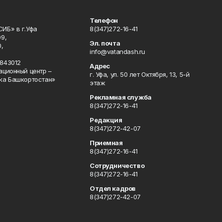
Телефон
ИБ» в г.Уфа
8(347)272-16-41
9,
Эл. почта
,
info@vatandash.ru
843012
Адрес
ационный центр –
г. Уфа, ул. 50 лет Октября, 13, 5-й
ка Башкортостан»
этаж
Рекламная служба
8(347)272-16-41
Редакция
8(347)272-42-07
Приемная
8(347)272-16-41
Сотрудничество
8(347)272-16-41
Отдел кадров
8(347)272-42-07