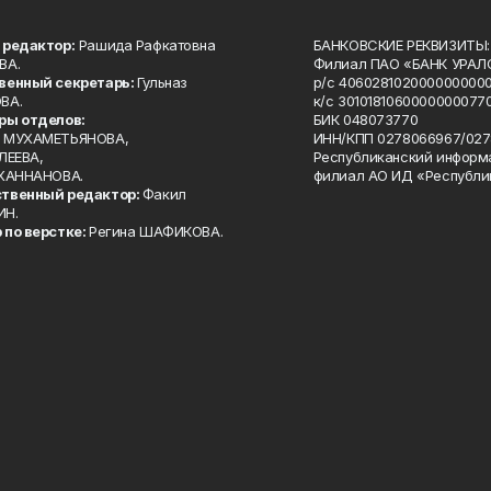
 редактор:
Рашида Рафкатовна
БАНКОВСКИЕ РЕКВИЗИТЫ:
ВА.
Филиал ПАО «БАНК УРАЛС
венный секретарь:
Гульназ
р/с 4060281020000000000
ВА.
к/с 30101810600000000770
ры отделов:
БИК 048073770
 МУХАМЕТЬЯНОВА,
ИНН/КПП 0278066967/027
ЛЕЕВА,
Республиканский информ
 ХАННАНОВА.
филиал АО ИД «Республи
твенный редактор:
Факил
ИН.
 по верстке:
Регина ШАФИКОВА.