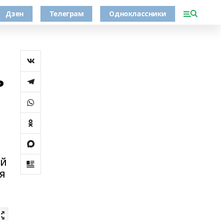
Дзен
Телеграм
Одноклассники
ь
ой
ья