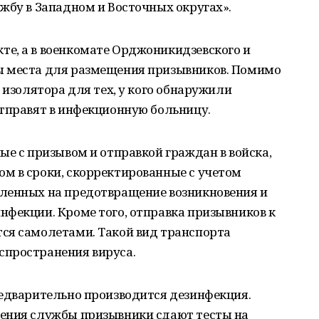
жбу в Западном и Восточных округах».
е, а в военкомате Орджоникидзевского и
ы места для размещения призывников. Помимо
 изолятора для тех, у кого обнаружили
отправят в инфекционную больницу.
ые с призывом и отправкой граждан в войска,
м в сроки, скорректированные с учетом
ленных на предотвращение возникновения и
нфекции. Кроме того, отправка призывников к
ся самолетами. Такой вид транспорта
спространения вируса.
редварительно производится дезинфекция.
ения службы призывники сдают тесты на