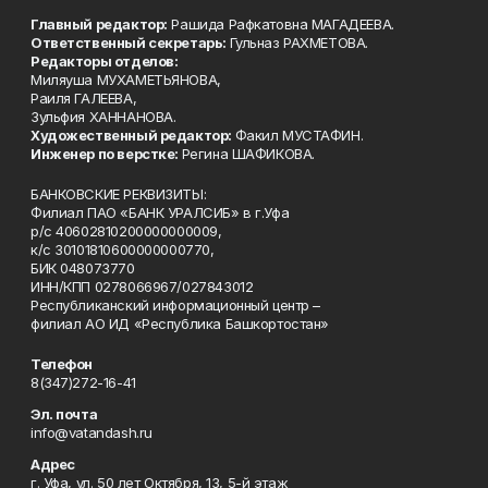
Главный редактор:
Рашида Рафкатовна МАГАДЕЕВА.
Ответственный секретарь:
Гульназ РАХМЕТОВА.
Редакторы отделов:
Миляуша МУХАМЕТЬЯНОВА,
Раиля ГАЛЕЕВА,
Зульфия ХАННАНОВА.
Художественный редактор:
Факил МУСТАФИН.
Инженер по верстке:
Регина ШАФИКОВА.
БАНКОВСКИЕ РЕКВИЗИТЫ:
Филиал ПАО «БАНК УРАЛСИБ» в г.Уфа
р/с 40602810200000000009,
к/с 30101810600000000770,
БИК 048073770
ИНН/КПП 0278066967/027843012
Республиканский информационный центр –
филиал АО ИД «Республика Башкортостан»
Телефон
8(347)272-16-41
Эл. почта
info@vatandash.ru
Адрес
г. Уфа, ул. 50 лет Октября, 13, 5-й этаж