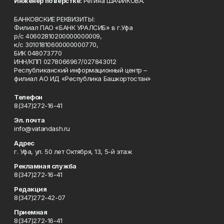
Инженер по верстке:
Регина ШАФИКОВА.
БАНКОВСКИЕ РЕКВИЗИТЫ:
Филиал ПАО «БАНК УРАЛСИБ» в г.Уфа
р/с 40602810200000000009,
к/с 30101810600000000770,
БИК 048073770
ИНН/КПП 0278066967/027843012
Республиканский информационный центр –
филиал АО ИД «Республика Башкортостан»
Телефон
8(347)272-16-41
Эл. почта
info@vatandash.ru
Адрес
г. Уфа, ул. 50 лет Октября, 13, 5-й этаж
Рекламная служба
8(347)272-16-41
Редакция
8(347)272-42-07
Приемная
8(347)272-16-41