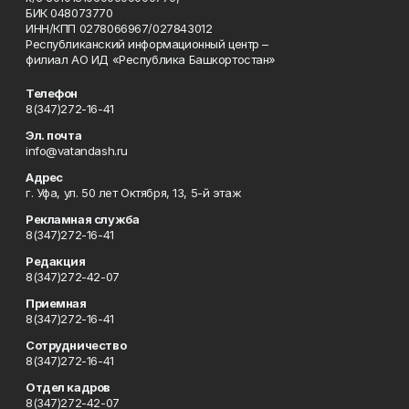
БИК 048073770
ИНН/КПП 0278066967/027843012
Республиканский информационный центр –
филиал АО ИД «Республика Башкортостан»
Телефон
8(347)272-16-41
Эл. почта
info@vatandash.ru
Адрес
г. Уфа, ул. 50 лет Октября, 13, 5-й этаж
Рекламная служба
8(347)272-16-41
Редакция
8(347)272-42-07
Приемная
8(347)272-16-41
Сотрудничество
8(347)272-16-41
Отдел кадров
8(347)272-42-07