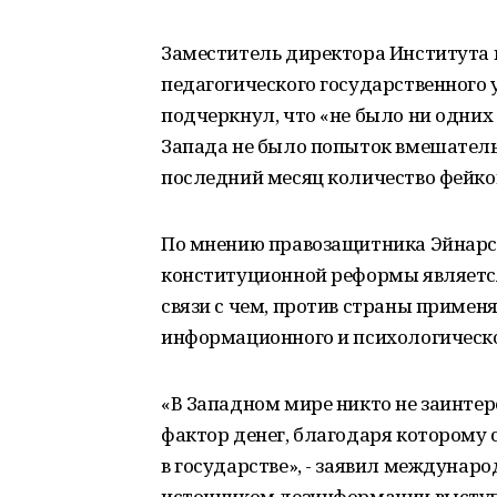
Заместитель директора Института 
педагогического государственного
подчеркнул, что «не было ни одних
Запада не было попыток вмешательс
последний месяц количество фейков
По мнению правозащитника Эйнарс
конституционной реформы является
связи с чем, против страны применя
информационного и психологическо
«В Западном мире никто не заинтер
фактор денег, благодаря которому
в государстве», - заявил междунар
источником дезинформации выступа