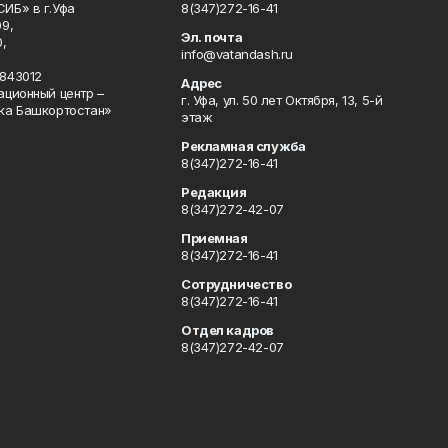
ИБ» в г.Уфа
8(347)272-16-41
9,
Эл. почта
,
info@vatandash.ru
843012
Адрес
ационный центр –
г. Уфа, ул. 50 лет Октября, 13, 5-й
ка Башкортостан»
этаж
Рекламная служба
8(347)272-16-41
Редакция
8(347)272-42-07
Приемная
8(347)272-16-41
Сотрудничество
8(347)272-16-41
Отдел кадров
8(347)272-42-07