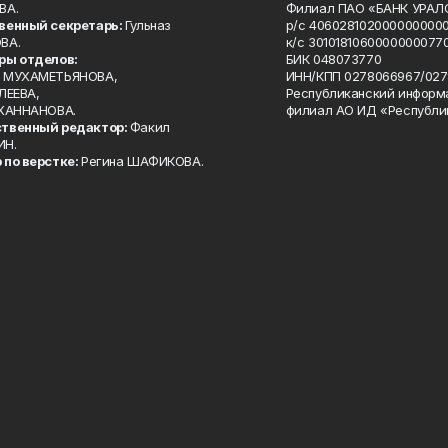
ВА.
Филиал ПАО «БАНК УРАЛС
венный секретарь:
Гульназ
р/с 4060281020000000000
ВА.
к/с 30101810600000000770
ры отделов:
БИК 048073770
 МУХАМЕТЬЯНОВА,
ИНН/КПП 0278066967/027
ЛЕЕВА,
Республиканский информ
 ХАННАНОВА.
филиал АО ИД «Республи
твенный редактор:
Факил
ИН.
 по верстке:
Регина ШАФИКОВА.