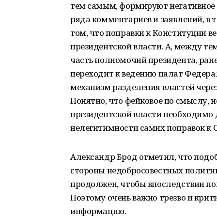
тем самым, формируют негативное 
ряда комментариев и заявлений, в т
том, что поправки к Конституции в
президентской власти. А, между тем,
часть полномочий президента, ран
переходит к ведению палат Федерал
механизм разделения властей чере
Понятно, что фейковое по смыслу, 
президентской власти необходимо д
нелегитимности самих поправок к 
Александр Брод отметил, что подо
стороны недобросовестных политик
продолжен, чтобы впоследствии поп
Поэтому очень важно трезво и кри
информацию.