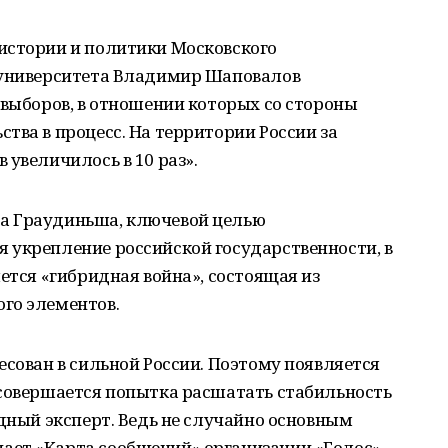
истории и политики Московского
 университета Владимир Шаповалов
 выборов, в отношении которых со стороны
тва в процесс. На территории России за
 увеличилось в 10 раз».
а Граудиньша, ключевой целью
 укрепление российской государственности, в
ется «гибридная война», состоящая из
го элементов.
есован в сильной России. Поэтому появляется
 совершается попытка расшатать стабильность
одный эксперт. Ведь не случайно основным
ет «Карта сообщений» организации «Голос»,