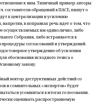
отношение к ним. Типичный пример: авторы
.ч. составители обращений в ПАСЕ, пишут о
едут к централизации и усилению
 напротив, в поправках речь идет о том, что
ее осуществляемых им единолично, либо
ьного Собрания, либо встраивается в
з процедуры согласований и утверждений.
недостоверное утверждение об усилении
ля обоснования исходного тезиса о
Основному закону.
бный вектор деструктивных действий со
ов и сомнительных «экспертов» будет
ытаться усомниться в итогах голосования.
тически оценивать распространяемую