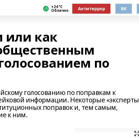
+24 °С
Антитеррор
ВК
Облачно
 или как
общественным
голосованием по
ийскому голосованию по поправкам к
фейковой информации. Некоторые «эксперты
титуционных поправок и, тем самым,
е к ним.