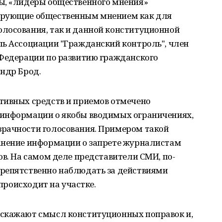
ы, «лидеры общественного мнения»
ирующие общественным мнением как для
лосования, так и данной конституционной
ль Ассоциации "Гражданский контроль", член
 Федерации по развитию гражданского
ндр Брод.
тивных средств и приемов отмечено
 информации о якобы вводимых ограничениях,
рачности голосования. Примером такой
анение информации о запрете журналистам
ов. На самом деле представители СМИ, по-
репятственно наблюдать за действиями
 происходит на участке.
искажают смысл конституционных поправок и,