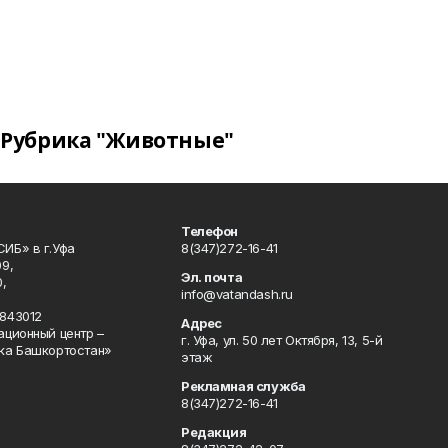
Рубрика "Животные"
Телефон
ИБ» в г.Уфа
8(347)272-16-41
9,
Эл. почта
,
info@vatandash.ru
843012
Адрес
ационный центр –
г. Уфа, ул. 50 лет Октября, 13, 5-й
ка Башкортостан»
этаж
Рекламная служба
8(347)272-16-41
Редакция