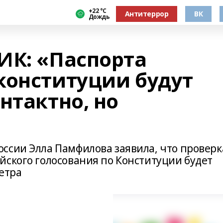
+22 °С
Антитеррор
ВК
Дождь
ИК: «Паспорта
конституции будут
нтактно, но
ссии Элла Памфилова заявила, что проверк
йского голосования по Конституции будет
метра