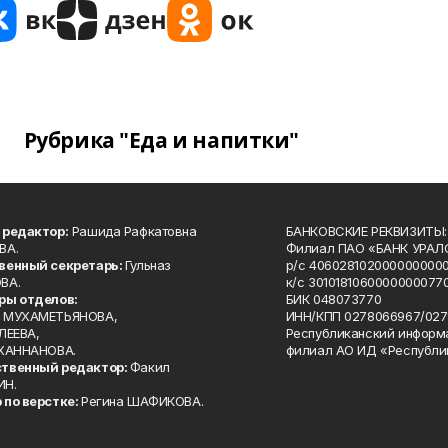
Рубрика "Еда и напитки"
 редактор:
Рашида Рафкатовна
БАНКОВСКИЕ РЕКВИЗИТЫ:
ВА.
Филиал ПАО «БАНК УРАЛС
венный секретарь:
Гульназ
р/с 4060281020000000000
ВА.
к/с 30101810600000000770
ры отделов:
БИК 048073770
 МУХАМЕТЬЯНОВА,
ИНН/КПП 0278066967/027
ЛЕЕВА,
Республиканский информ
 ХАННАНОВА.
филиал АО ИД «Республи
твенный редактор:
Факил
ИН.
 по верстке:
Регина ШАФИКОВА.