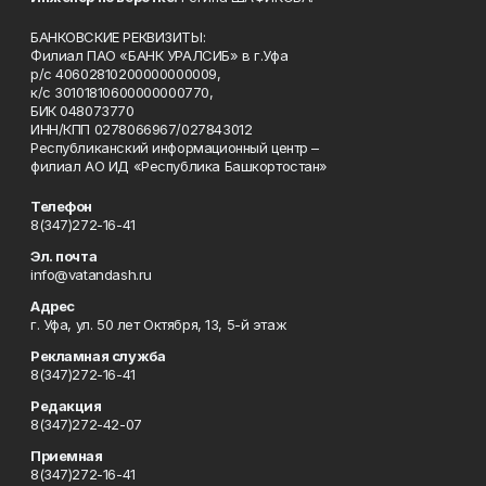
БАНКОВСКИЕ РЕКВИЗИТЫ:
Филиал ПАО «БАНК УРАЛСИБ» в г.Уфа
р/с 40602810200000000009,
к/с 30101810600000000770,
БИК 048073770
ИНН/КПП 0278066967/027843012
Республиканский информационный центр –
филиал АО ИД «Республика Башкортостан»
Телефон
8(347)272-16-41
Эл. почта
info@vatandash.ru
Адрес
г. Уфа, ул. 50 лет Октября, 13, 5-й этаж
Рекламная служба
8(347)272-16-41
Редакция
8(347)272-42-07
Приемная
8(347)272-16-41