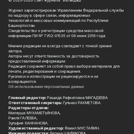
Журнал зарегистрирован Управлением Федеральной службы
по надзору в сфере связи, информационных
технологий и массовых коммуникаций по Республике
Башкортостан.
Свидетельство о регистрации средства массовой
информации ПИ № ТУ02-01535 от 06 июня 2016 года.
Мнение редакции не всегда совпадает с точкой зрения
автора.
Авторы несут ответственность за достоверность
предоставленной информации.
Редакция сохраняет за собой право выбора материала для
печати, редактирования и сокращения.
Рукописи и иллюстрации не рецензируются и не
возвращаются.
Об использовании персональных данных
Главный редактор:
Рашида Рафкатовна МАГАДЕЕВА.
Ответственный секретарь:
Гульназ РАХМЕТОВА.
Редакторы отделов:
Миляуша МУХАМЕТЬЯНОВА,
Раиля ГАЛЕЕВА,
Зульфия ХАННАНОВА.
Художественный редактор:
Факил МУСТАФИН.
Инженер по верстке:
Регина ШАФИКОВА.