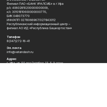
Филиал ПАО «БАНК УРАЛСИБ» в г.Уфа
р/с 40602810200000000009,
к/с 30101810600000000770,
БИК 048073770
ИНН/КПП 0278066967/027843012
Республиканский информационный центр –
филиал АО ИД «Республика Башкортостан»
Телефон
8(347)272-16-41
Эл. почта
info@vatandash.ru
Адрес
г. Уфа, ул. 50 лет Октября, 13, 5-й этаж
Рекламная служба
8(347)272-16-41
Редакция
8(347)272-42-07
Приемная
8(347)272-16-41
Сотрудничество
8(347)272-16-41