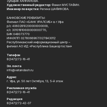
Зульфия ХАННАНОВА.
Художественный редактор:
Факил МУСТАФИН.
Инженер по верстке:
Регина ШАФИКОВА.
БАНКОВСКИЕ РЕКВИЗИТЫ:
Филиал ПАО «БАНК УРАЛСИБ» в г.Уфа
р/с 40602810200000000009,
к/с 30101810600000000770,
БИК 048073770
ИНН/КПП 0278066967/027843012
Республиканский информационный центр –
филиал АО ИД «Республика Башкортостан»
Телефон
8(347)272-16-41
Эл. почта
info@vatandash.ru
Адрес
г. Уфа, ул. 50 лет Октября, 13, 5-й этаж
Рекламная служба
8(347)272-16-41
Редакция
8(347)272-42-07