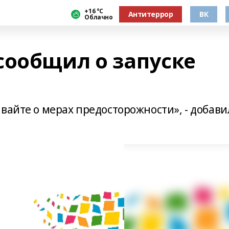
+16 °С
Антитеррор
ВК
Облачно
сообщил о запуске
вайте о мерах предосторожности», - добави