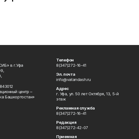
Телефон
ИБ» в г.Уфа
8(347)272-16-41
9,
Эл. почта
,
info@vatandash.ru
843012
Адрес
ационный центр –
г. Уфа, ул. 50 лет Октября, 13, 5-й
ка Башкортостан»
этаж
Рекламная служба
8(347)272-16-41
Редакция
8(347)272-42-07
Приемная