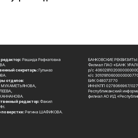
 редактор:
Рашида Рафкатовна
БАНКОВСКИЕ РЕКВИЗИТЫ:
ВА.
Филиал ПАО «БАНК УРАЛС
венный секретарь:
Гульназ
р/с 4060281020000000000
ВА.
к/с 30101810600000000770
ры отделов:
БИК 048073770
 МУХАМЕТЬЯНОВА,
ИНН/КПП 0278066967/027
ЛЕЕВА,
Республиканский информ
 ХАННАНОВА.
филиал АО ИД «Республи
твенный редактор:
Факил
ИН.
 по верстке:
Регина ШАФИКОВА.