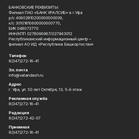
БАНКОВСКИЕ РЕКВИЗИТЫ:
Филиал ПАО «БАНК УРАЛСИБ» в г.Уфа
р/с 40602810200000000009,
к/с 30101810600000000770,
БИК 048073770
ИНН/КПП 0278066967/027843012
Республиканский информационный центр –
филиал АО ИД «Республика Башкортостан»
Телефон
8(347)272-16-41
Эл. почта
info@vatandash.ru
Адрес
г. Уфа, ул. 50 лет Октября, 13, 5-й этаж
Рекламная служба
8(347)272-16-41
Редакция
8(347)272-42-07
Приемная
8(347)272-16-41