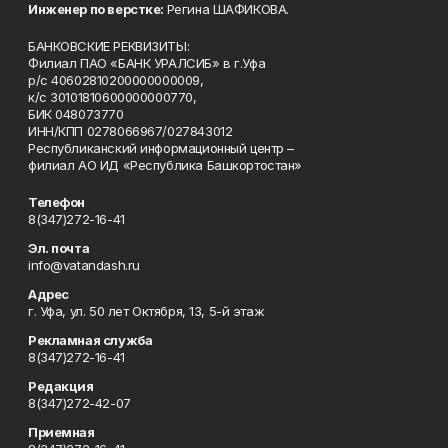
Инженер по верстке:
Регина ШАФИКОВА.
БАНКОВСКИЕ РЕКВИЗИТЫ:
Филиал ПАО «БАНК УРАЛСИБ» в г.Уфа
р/с 40602810200000000009,
к/с 30101810600000000770,
БИК 048073770
ИНН/КПП 0278066967/027843012
Республиканский информационный центр –
филиал АО ИД «Республика Башкортостан»
Телефон
8(347)272-16-41
Эл. почта
info@vatandash.ru
Адрес
г. Уфа, ул. 50 лет Октября, 13, 5-й этаж
Рекламная служба
8(347)272-16-41
Редакция
8(347)272-42-07
Приемная