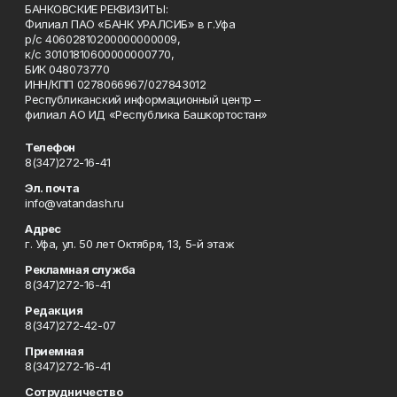
БАНКОВСКИЕ РЕКВИЗИТЫ:
Филиал ПАО «БАНК УРАЛСИБ» в г.Уфа
р/с 40602810200000000009,
к/с 30101810600000000770,
БИК 048073770
ИНН/КПП 0278066967/027843012
Республиканский информационный центр –
филиал АО ИД «Республика Башкортостан»
Телефон
8(347)272-16-41
Эл. почта
info@vatandash.ru
Адрес
г. Уфа, ул. 50 лет Октября, 13, 5-й этаж
Рекламная служба
8(347)272-16-41
Редакция
8(347)272-42-07
Приемная
8(347)272-16-41
Сотрудничество