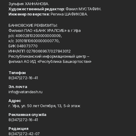
Зульфия ХАННАНОВА.
Художественный редактор:
Факил МУСТАФИН.
Инженер по верстке:
Регина ШАФИКОВА.
БАНКОВСКИЕ РЕКВИЗИТЫ:
Филиал ПАО «БАНК УРАЛСИБ» в г.Уфа
р/с 40602810200000000009,
к/с 30101810600000000770,
БИК 048073770
ИНН/КПП 0278066967/027843012
Республиканский информационный центр –
филиал АО ИД «Республика Башкортостан»
Телефон
8(347)272-16-41
Эл. почта
info@vatandash.ru
Адрес
г. Уфа, ул. 50 лет Октября, 13, 5-й этаж
Рекламная служба
8(347)272-16-41
Редакция
8(347)272-42-07