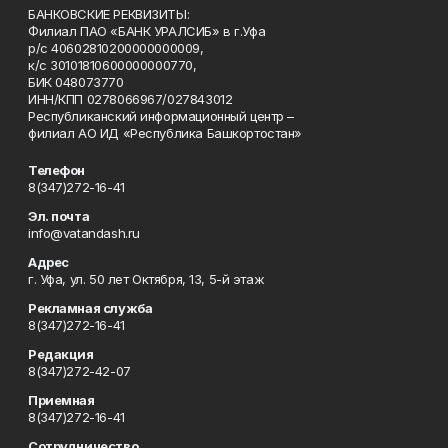
БАНКОВСКИЕ РЕКВИЗИТЫ:
Филиал ПАО «БАНК УРАЛСИБ» в г.Уфа
р/с 40602810200000000009,
к/с 30101810600000000770,
БИК 048073770
ИНН/КПП 0278066967/027843012
Республиканский информационный центр –
филиал АО ИД «Республика Башкортостан»
Телефон
8(347)272-16-41
Эл. почта
info@vatandash.ru
Адрес
г. Уфа, ул. 50 лет Октября, 13, 5-й этаж
Рекламная служба
8(347)272-16-41
Редакция
8(347)272-42-07
Приемная
8(347)272-16-41
Сотрудничество