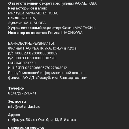
Ответственный секретарь:
Гульназ РАХМЕТОВА.
Редакторы отделов:
Миляуша МУХАМЕТЬЯНОВА,
Раиля ГАЛЕЕВА,
Зульфия ХАННАНОВА.
Художественный редактор:
Факил МУСТАФИН.
Инженер по верстке:
Регина ШАФИКОВА.
БАНКОВСКИЕ РЕКВИЗИТЫ:
Филиал ПАО «БАНК УРАЛСИБ» в г.Уфа
р/с 40602810200000000009,
к/с 30101810600000000770,
БИК 048073770
ИНН/КПП 0278066967/027843012
Республиканский информационный центр –
филиал АО ИД «Республика Башкортостан»
Телефон
8(347)272-16-41
Эл. почта
info@vatandash.ru
Адрес
г. Уфа, ул. 50 лет Октября, 13, 5-й этаж
Рекламная служба