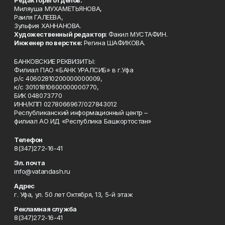
Редакторы отделов:
Миляуша МУХАМЕТЬЯНОВА,
Раиля ГАЛЕЕВА,
Зульфия ХАННАНОВА.
Художественный редактор:
Факил МУСТАФИН.
Инженер по верстке:
Регина ШАФИКОВА.
БАНКОВСКИЕ РЕКВИЗИТЫ:
Филиал ПАО «БАНК УРАЛСИБ» в г.Уфа
р/с 40602810200000000009,
к/с 30101810600000000770,
БИК 048073770
ИНН/КПП 0278066967/027843012
Республиканский информационный центр –
филиал АО ИД «Республика Башкортостан»
Телефон
8(347)272-16-41
Эл. почта
info@vatandash.ru
Адрес
г. Уфа, ул. 50 лет Октября, 13, 5-й этаж
Рекламная служба
8(347)272-16-41