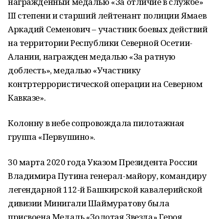
награжденный медалью «За отличие в службе»
III степени и старший лейтенант полиции Ямаев
Аркадий Семенович – участник боевых действий
на территории Республики Северной Осетии-
Алании, награжден медалью «За ратную
доблесть», медалью «Участнику
контртеррористической операции на Северном
Кавказе».
Колонну в небе сопровождала пилотажная
группа «Первушино».
30 марта 2020 года Указом Президента России
Владимира Путина генерал-майору, командиру
легендарной 112-й Башкирской кавалерийской
дивизии Минигали Шаймуратову была
присвоена Медаль «Золотая Звезда» Героя