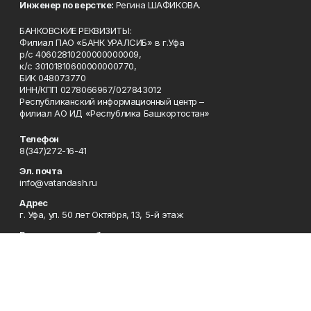
Инженер по верстке:
Регина ШАФИКОВА.
БАНКОВСКИЕ РЕКВИЗИТЫ:
Филиал ПАО «БАНК УРАЛСИБ» в г.Уфа
р/с 40602810200000000009,
к/с 30101810600000000770,
БИК 048073770
ИНН/КПП 0278066967/027843012
Республиканский информационный центр –
филиал АО ИД «Республика Башкортостан»
Телефон
8(347)272-16-41
Эл. почта
info@vatandash.ru
Адрес
г. Уфа, ул. 50 лет Октября, 13, 5-й этаж
Рекламная служба
8(347)272-16-41
Редакция
8(347)272-42-07
Приемная
8(347)272-16-41