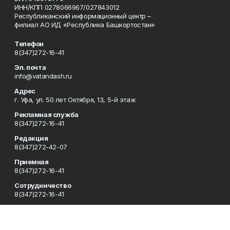
ИНН/КПП 0278066967/027843012
Республиканский информационный центр –
филиал АО ИД «Республика Башкортостан»
Телефон
8(347)272-16-41
Эл. почта
info@vatandash.ru
Адрес
г. Уфа, ул. 50 лет Октября, 13, 5-й этаж
Рекламная служба
8(347)272-16-41
Редакция
8(347)272-42-07
Приемная
8(347)272-16-41
Сотрудничество
8(347)272-16-41
Отдел кадров
8(347)272-42-07