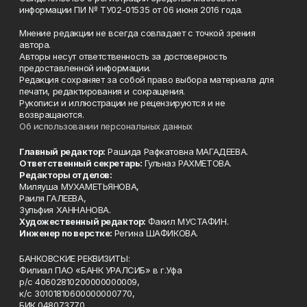
информации ПИ № ТУ02-01535 от 06 июня 2016 года.
Мнение редакции не всегда совпадает с точкой зрения
автора.
Авторы несут ответственность за достоверность
предоставленной информации.
Редакция сохраняет за собой право выбора материала для
печати, редактирования и сокращения.
Рукописи и иллюстрации не рецензируются и не
возвращаются.
Об использовании персональных данных
Главный редактор:
Рашида Рафкатовна МАГАДЕЕВА.
Ответственный секретарь:
Гульназ РАХМЕТОВА.
Редакторы отделов:
Миляуша МУХАМЕТЬЯНОВА,
Раиля ГАЛЕЕВА,
Зульфия ХАННАНОВА.
Художественный редактор:
Факил МУСТАФИН.
Инженер по верстке:
Регина ШАФИКОВА.
БАНКОВСКИЕ РЕКВИЗИТЫ:
Филиал ПАО «БАНК УРАЛСИБ» в г.Уфа
р/с 40602810200000000009,
к/с 30101810600000000770,
БИК 048073770