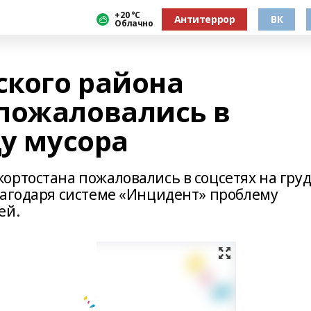
+20 °С
Антитеррор
ВК
Облачно
кого района
пожаловались в
ду мусора
ортостана пожаловались в соцсетях на груд
лагодаря системе «Инцидент» проблему
ей.