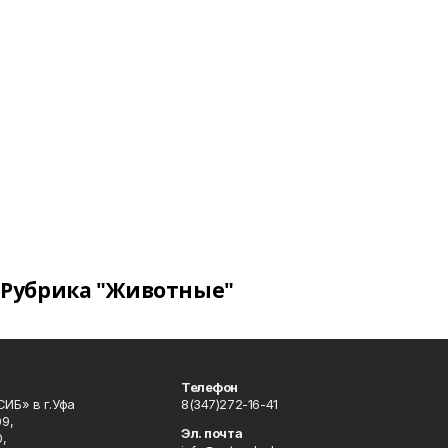
Рубрика "Животные"
Телефон
ИБ» в г.Уфа
8(347)272-16-41
9,
Эл. почта
,