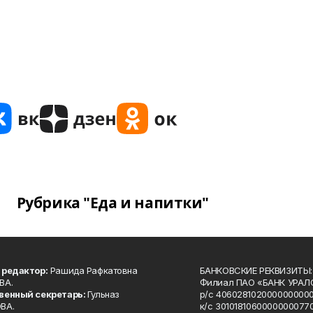
Рубрика "Еда и напитки"
 редактор:
Рашида Рафкатовна
БАНКОВСКИЕ РЕКВИЗИТЫ:
ВА.
Филиал ПАО «БАНК УРАЛС
венный секретарь:
Гульназ
р/с 4060281020000000000
ВА.
к/с 30101810600000000770