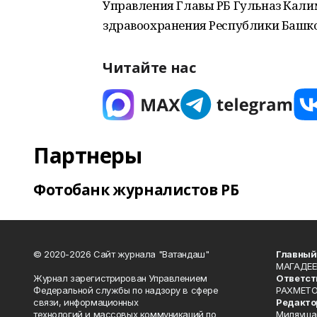
Управления Главы РБ Гульназ Кал
здравоохранения Республики Башк
Читайте нас
Партнеры
Фотобанк журналистов РБ
© 2020-2026 Сайт журнала "Ватандаш"
Главный
МАГАДЕЕ
Журнал зарегистрирован Управлением
Ответст
Федеральной службы по надзору в сфере
РАХМЕТО
связи, информационных
Редакто
технологий и массовых коммуникаций по
Миляуша