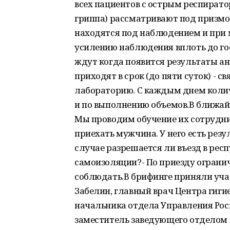
всех пациентов с острым респират
гриппа) рассматривают под призмо
находятся под наблюдением и пр
усилению наблюдения вплоть до го
ждут когда появится результаты ан
приходят в срок (до пяти суток) - с
лабораторию. С каждым днем количе
и по выполнению объемов.В ближай
Мы проводим обучение их сотрудник
приехать мужчина. У него есть резу
случае разрешается ли въезд в рес
самоизоляции?- По приезду ограни
соблюдать.В брифинге приняли уча
Забелин, главный врач Центра гигие
начальника отдела Управления Росп
заместитель заведующего отделом 