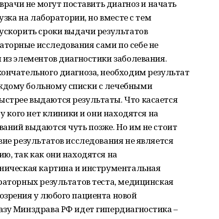
 врачи не могут поставить диагноз и начать
узка на лаборатории, но вместе с тем
ускорить сроки выдачи результатов
торные исследования сами по себе не
 из элементов диагностики заболевания.
кончательного диагноза, необходим результат
ждому больному списки с лечебными
стрее выдаются результаты. Что касается
 у кого нет клиники и они находятся на
аний выдаются чуть позже. Но им не стоит
вие результатов исследования не является
ю, так как они находятся на
иническая картина и инструментальная
раторных результатов теста, медицинская
озрения у любого пациента новой
азу Минздрава РФ идет гипердиагностика –