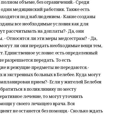
 полном объеме, без ограничений.- Среди
ь один медицинский работник. Также есть
аходятся под наблюдением.- Какие созданы
озданы все необходимые условия как для
гут рассчитывать на доплаты?- Да, они
 - Относятся ли эти меры медсестрам? - Да,
: могут ли они передать необходимые вещи тем,
ут. Единственное условие: есть определенный
е разрешается передать. То есть
ие и режущие предметы не передаются.-
 и экстренных больных в Белебее. Куда могут
 запланирован прием?- Если у жителей Белебея
обратиться в поликлинику по месту
еративное лечение, то могут уточнить
ощи у своего лечащего врача. Вся
иент не останется без помощи.- Сколько ждать