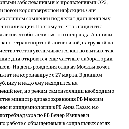
орными заболеваниями (с проявлениями ОРЗ,
й новой коронавирусной инфекции. Они
и малейшем сомнении подлежат дальнейшему
спитализации. Поэтому то, что «пациенты
ализов, чтобы лечить» - это неправда.Анализы
вязано с транспортной логистикой, нагрузкой на
ство тестов увеличивается как по взятию, так
шие дни откроются еще частные лаборатории.
ов.- На день рождения отца из Москвы хочет
льтат на коронавирус с 27 марта. В данном
публику и надо ему находится на
чений нет, но режим самоизоляции необходимо
стие министр здравоохранения РБ Максим
ны и эпидемиологии в РБ Анна Казак, и.о.
отребнадзора по РБ Венер Изикаев и
по работе с обращениями в социальных сетях