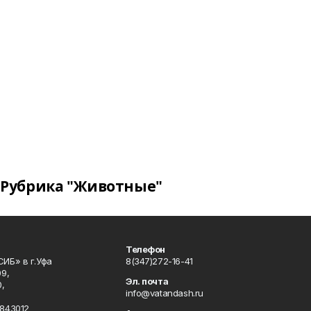
Рубрика "Животные"
Телефон
ИБ» в г.Уфа
8(347)272-16-41
9,
Эл. почта
,
info@vatandash.ru
843012