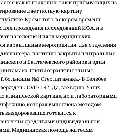
сается как контактных, так и прибывающих из
естирование дает полную картину
публике. Кроме того, в скором времени
 для проведения исследований ИФА, и в
хват населения.В пяти медицинских
ся карантинные мероприятия: два отделения
 диспансера, частично закрыты центральные
инского и Балтачевского районов и один
ерлитамака. Сняты ограничительные
й больницы №1 Стерлитамака.- В Белебее
вержден COVID-19?- Да, все верно. У них
по клинической картине, но и лабораторными
 инфекцию, которая выполнена методом
ть выздоровевших готовится к
беспечены средствами индивидуальной
тами. Медицинская помощь жителям