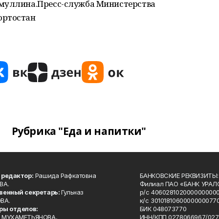
имуллина.Пресс-служба Министерства
ортостан
Рубрика "Еда и напитки"
 редактор:
Рашида Рафкатовна
БАНКОВСКИЕ РЕКВИЗИТЫ:
ВА.
Филиал ПАО «БАНК УРАЛС
венный секретарь:
Гульназ
р/с 4060281020000000000
ВА.
к/с 30101810600000000770
ры отделов:
БИК 048073770
 МУХАМЕТЬЯНОВА,
ИНН/КПП 0278066967/027