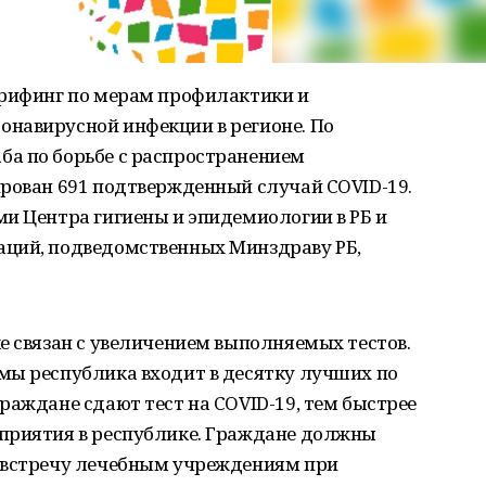
брифинг по мерам профилактики и
навирусной инфекции в регионе. По
а по борьбе с распространением
ирован 691 подтвержденный случай COVID-19.
и Центра гигиены и эпидемиологии в РБ и
аций, подведомственных Минздраву РБ,
е связан с увеличением выполняемых тестов.
мы республика входит в десятку лучших по
раждане сдают тест на COVID-19, тем быстрее
приятия в республике. Граждане должны
австречу лечебным учреждениям при