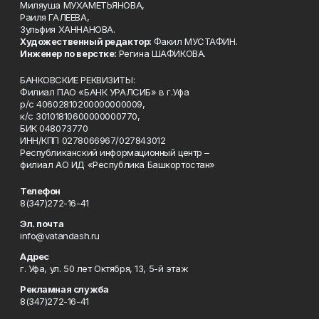
Миляуша МУХАМЕТЬЯНОВА,
Раиля ГАЛЕЕВА,
Зульфия ХАННАНОВА.
Художественный редактор:
Факил МУСТАФИН.
Инженер по верстке:
Регина ШАФИКОВА.
БАНКОВСКИЕ РЕКВИЗИТЫ:
Филиал ПАО «БАНК УРАЛСИБ» в г.Уфа
р/с 40602810200000000009,
к/с 30101810600000000770,
БИК 048073770
ИНН/КПП 0278066967/027843012
Республиканский информационный центр –
филиал АО ИД «Республика Башкортостан»
Телефон
8(347)272-16-41
Эл. почта
info@vatandash.ru
Адрес
г. Уфа, ул. 50 лет Октября, 13, 5-й этаж
Рекламная служба
8(347)272-16-41