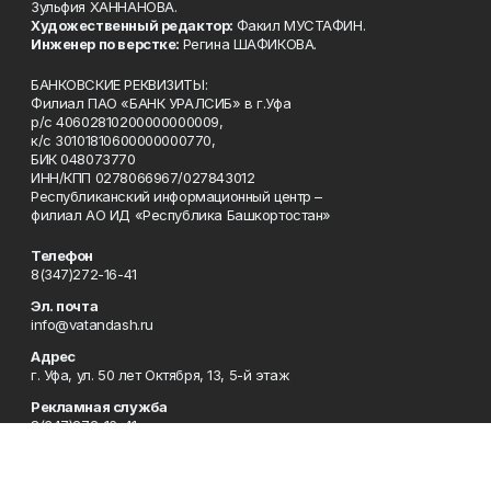
Зульфия ХАННАНОВА.
Художественный редактор:
Факил МУСТАФИН.
Инженер по верстке:
Регина ШАФИКОВА.
БАНКОВСКИЕ РЕКВИЗИТЫ:
Филиал ПАО «БАНК УРАЛСИБ» в г.Уфа
р/с 40602810200000000009,
к/с 30101810600000000770,
БИК 048073770
ИНН/КПП 0278066967/027843012
Республиканский информационный центр –
филиал АО ИД «Республика Башкортостан»
Телефон
8(347)272-16-41
Эл. почта
info@vatandash.ru
Адрес
г. Уфа, ул. 50 лет Октября, 13, 5-й этаж
Рекламная служба
8(347)272-16-41
Редакция
8(347)272-42-07