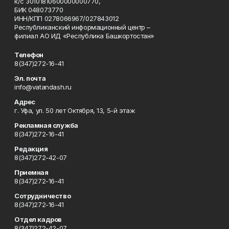
к/с 30101810600000000770,
БИК 048073770
ИНН/КПП 0278066967/027843012
Республиканский информационный центр –
филиал АО ИД «Республика Башкортостан»
Телефон
8(347)272-16-41
Эл. почта
info@vatandash.ru
Адрес
г. Уфа, ул. 50 лет Октября, 13, 5-й этаж
Рекламная служба
8(347)272-16-41
Редакция
8(347)272-42-07
Приемная
8(347)272-16-41
Сотрудничество
8(347)272-16-41
Отдел кадров
8(347)272-42-07