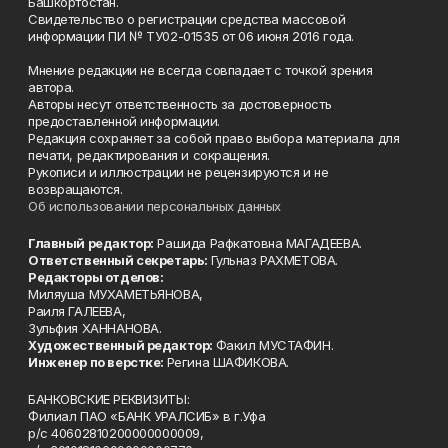
Башкортостан.
Свидетельство о регистрации средства массовой
информации ПИ № ТУ02-01535 от 06 июня 2016 года.
Мнение редакции не всегда совпадает с точкой зрения
автора.
Авторы несут ответственность за достоверность
предоставленной информации.
Редакция сохраняет за собой право выбора материала для
печати, редактирования и сокращения.
Рукописи и иллюстрации не рецензируются и не
возвращаются.
Об использовании персональных данных
Главный редактор:
Рашида Рафкатовна МАГАДЕЕВА.
Ответственный секретарь:
Гульназ РАХМЕТОВА.
Редакторы отделов:
Миляуша МУХАМЕТЬЯНОВА,
Раиля ГАЛЕЕВА,
Зульфия ХАННАНОВА.
Художественный редактор:
Факил МУСТАФИН.
Инженер по верстке:
Регина ШАФИКОВА.
БАНКОВСКИЕ РЕКВИЗИТЫ:
Филиал ПАО «БАНК УРАЛСИБ» в г.Уфа
р/с 40602810200000000009,