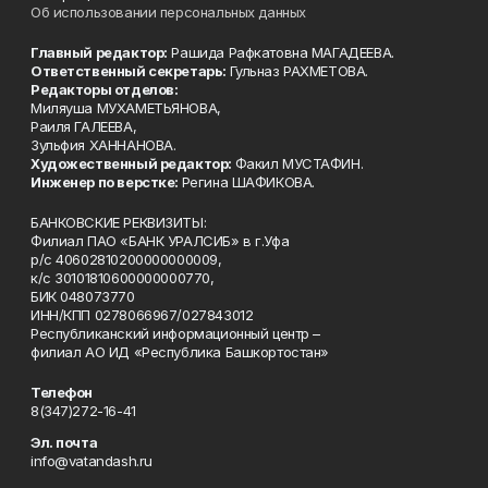
Об использовании персональных данных
Главный редактор:
Рашида Рафкатовна МАГАДЕЕВА.
Ответственный секретарь:
Гульназ РАХМЕТОВА.
Редакторы отделов:
Миляуша МУХАМЕТЬЯНОВА,
Раиля ГАЛЕЕВА,
Зульфия ХАННАНОВА.
Художественный редактор:
Факил МУСТАФИН.
Инженер по верстке:
Регина ШАФИКОВА.
БАНКОВСКИЕ РЕКВИЗИТЫ:
Филиал ПАО «БАНК УРАЛСИБ» в г.Уфа
р/с 40602810200000000009,
к/с 30101810600000000770,
БИК 048073770
ИНН/КПП 0278066967/027843012
Республиканский информационный центр –
филиал АО ИД «Республика Башкортостан»
Телефон
8(347)272-16-41
Эл. почта
info@vatandash.ru