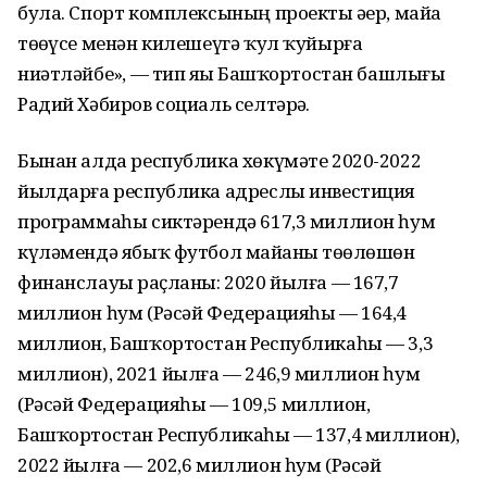
була. Спорт комплексының проекты әҙер, майҙа
төҙөүсе менән килешеүгә ҡул ҡуйырға
ниәтләйбеҙ», — тип яҙҙы Башҡортостан башлығы
Радий Хәбиров социаль селтәрҙә.
Бынан алда республика хөкүмәте 2020-2022
йылдарға республика адреслы инвестиция
программаһы сиктәрендә 617,3 миллион һум
күләмендә ябыҡ футбол майҙаны төҙөлөшөн
финанслауҙы раҫланы: 2020 йылға — 167,7
миллион һум (Рәсәй Федерацияһы — 164,4
миллион, Башҡортостан Республикаһы — 3,3
миллион), 2021 йылға — 246,9 миллион һум
(Рәсәй Федерацияһы — 109,5 миллион,
Башҡортостан Республикаһы — 137,4 миллион),
2022 йылға — 202,6 миллион һум (Рәсәй