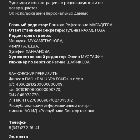
Рукописи и иллюстрации не рецензируются и не
возвращаются.
Об использовании персональных данных
Главный редактор:
Рашида Рафкатовна МАГАДЕЕВА.
Ответственный секретарь:
Гульназ РАХМЕТОВА.
Редакторы отделов:
Миляуша МУХАМЕТЬЯНОВА,
Раиля ГАЛЕЕВА,
Зульфия ХАННАНОВА.
Художественный редактор:
Факил МУСТАФИН.
Инженер по верстке:
Регина ШАФИКОВА.
БАНКОВСКИЕ РЕКВИЗИТЫ:
Филиал ПАО «БАНК УРАЛСИБ» в г.Уфа
р/с 40602810200000000009,
к/с 30101810600000000770,
БИК 048073770
ИНН/КПП 0278066967/027843012
Республиканский информационный центр –
филиал АО ИД «Республика Башкортостан»
Телефон
8(347)272-16-41
Эл. почта