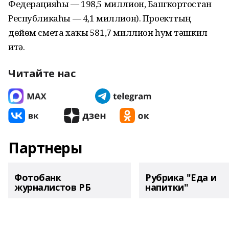
Федерацияһы — 198,5 миллион, Башҡортостан
Республикаһы — 4,1 миллион). Проекттың
дөйөм смета хаҡы 581,7 миллион һум тәшкил
итә.
Читайте нас
Партнеры
Фотобанк
Рубрика "Еда и
журналистов РБ
напитки"