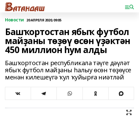
Новости
20 АПРЕЛЯ 2020, 09:05
Башҡортостан ябыҡ футбол
майҙаны төҙөү өсөн үҙәктән
450 миллион һум алды
Башҡортостан республикала тәүге дәүләт
ябыҡ футбол майҙаны һалыу өсөн төҙөүсе
менән килешеүгә ҡул ҡуйырға ниәтләй