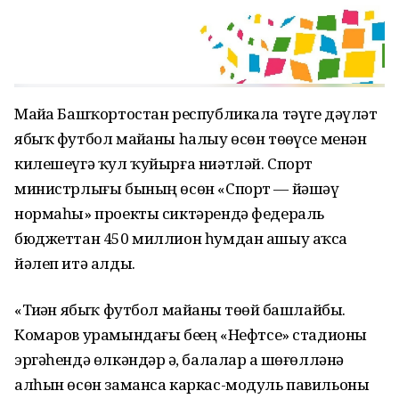
Майҙа Башҡортостан республикала тәүге дәүләт
ябыҡ футбол майҙаны һалыу өсөн төҙөүсе менән
килешеүгә ҡул ҡуйырға ниәтләй. Спорт
министрлығы бының өсөн «Спорт — йәшәү
нормаһы» проекты сиктәрендә федераль
бюджеттан 450 миллион һумдан ашыу аҡса
йәлеп итә алды.
«Тиҙҙән ябыҡ футбол майҙаны төҙөй башлайбыҙ.
Комаров урамындағы беҙҙең «Нефтсе» стадионы
эргәһендә өлкәндәр ҙә, балалар ҙа шөғөлләнә
алһын өсөн заманса каркас-модуль павильоны