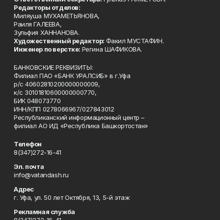
Редакторы отделов:
Миляуша МУХАМЕТЬЯНОВА,
Раиля ГАЛЕЕВА,
Зульфия ХАННАНОВА.
Художественный редактор:
Факил МУСТАФИН.
Инженер по верстке:
Регина ШАФИКОВА.
БАНКОВСКИЕ РЕКВИЗИТЫ:
Филиал ПАО «БАНК УРАЛСИБ» в г.Уфа
р/с 40602810200000000009,
к/с 30101810600000000770,
БИК 048073770
ИНН/КПП 0278066967/027843012
Республиканский информационный центр –
филиал АО ИД «Республика Башкортостан»
Телефон
8(347)272-16-41
Эл. почта
info@vatandash.ru
Адрес
г. Уфа, ул. 50 лет Октября, 13, 5-й этаж
Рекламная служба