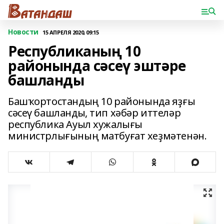
Новости
15 АПРЕЛЯ 2020, 09:15
Республиканың 10
районында сәсеү эштәре
башланды
Башҡортостандың 10 районында яҙғы
сәсеү башланды, тип хәбәр иттеләр
республика Ауыл хужалығы
министрлығының матбуғат хеҙмәтенән.