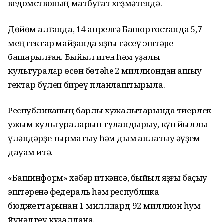
ведомствоның матбуғат хеҙмәтендә.
Дөйөм алғанда, 14 апрелгә Башҡортостанда 5,7
мең гектар майҙанда яҙғы сәсеү эштәре
башҡарылған. Быйыл иген һәм ҡуҙаҡлы
культуралар өсөн бөтәһе 2 миллиондан ашыу
гектар бүлеп биреү планлаштырыла.
Республиканың барлыҡ хужалыҡтарында тиерлек
ужым культураларын туҡландырыу, күп йыллыҡ
үләндәрҙе тырматыу һәм дым ҡаплатыу әүҙем
дауам итә.
«Башинформ» хәбәр иткәнсә, быйыл яҙғы баҫыу
эштәренә федераль һәм республика
бюджеттарынан 1 миллиард 92 миллион һум
йүнәлтеү күҙаллана.