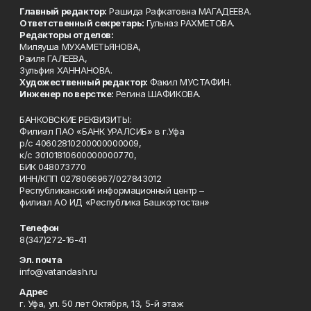
Главный редактор:
Рашида Рафкатовна МАГАДЕЕВА.
Ответственный секретарь:
Гульназ РАХМЕТОВА.
Редакторы отделов:
Миляуша МУХАМЕТЬЯНОВА,
Раиля ГАЛЕЕВА,
Зульфия ХАННАНОВА.
Художественный редактор:
Факил МУСТАФИН.
Инженер по верстке:
Регина ШАФИКОВА.
БАНКОВСКИЕ РЕКВИЗИТЫ:
Филиал ПАО «БАНК УРАЛСИБ» в г.Уфа
р/с 40602810200000000009,
к/с 30101810600000000770,
БИК 048073770
ИНН/КПП 0278066967/027843012
Республиканский информационный центр –
филиал АО ИД «Республика Башкортостан»
Телефон
8(347)272-16-41
Эл. почта
info@vatandash.ru
Адрес
г. Уфа, ул. 50 лет Октября, 13, 5-й этаж