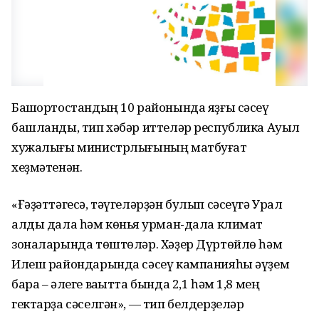
Башҡортостандың 10 районында яҙғы сәсеү
башланды, тип хәбәр иттеләр республика Ауыл
хужалығы министрлығының матбуғат
хеҙмәтенән.
«Ғәҙәттәгесә, тәүгеләрҙән булып сәсеүгә Урал
алды дала һәм көньяҡ урман-дала климат
зоналарында төштөләр. Хәҙер Дүртөйлө һәм
Илеш райондарында сәсеү кампанияһы әүҙем
бара – әлеге ваҡытта бында 2,1 һәм 1,8 мең
гектарҙа сәселгән», — тип белдерҙеләр