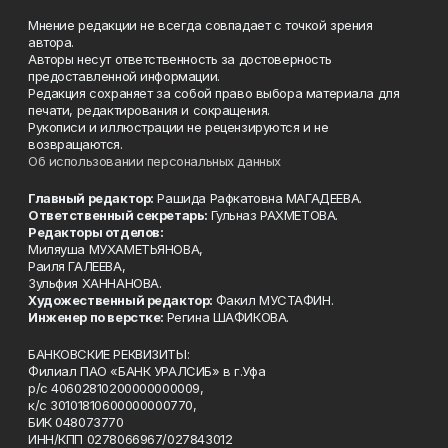
Мнение редакции не всегда совпадает с точкой зрения
автора.
Авторы несут ответственность за достоверность
предоставленной информации.
Редакция сохраняет за собой право выбора материала для
печати, редактирования и сокращения.
Рукописи и иллюстрации не рецензируются и не
возвращаются.
Об использовании персональных данных
Главный редактор:
Рашида Рафкатовна МАГАДЕЕВА.
Ответственный секретарь:
Гульназ РАХМЕТОВА.
Редакторы отделов:
Миляуша МУХАМЕТЬЯНОВА,
Раиля ГАЛЕЕВА,
Зульфия ХАННАНОВА.
Художественный редактор:
Факил МУСТАФИН.
Инженер по верстке:
Регина ШАФИКОВА.
БАНКОВСКИЕ РЕКВИЗИТЫ:
Филиал ПАО «БАНК УРАЛСИБ» в г.Уфа
р/с 40602810200000000009,
к/с 30101810600000000770,
БИК 048073770
ИНН/КПП 0278066967/027843012