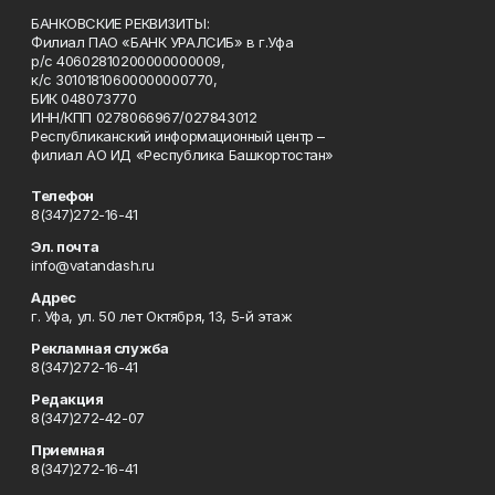
БАНКОВСКИЕ РЕКВИЗИТЫ:
Филиал ПАО «БАНК УРАЛСИБ» в г.Уфа
р/с 40602810200000000009,
к/с 30101810600000000770,
БИК 048073770
ИНН/КПП 0278066967/027843012
Республиканский информационный центр –
филиал АО ИД «Республика Башкортостан»
Телефон
8(347)272-16-41
Эл. почта
info@vatandash.ru
Адрес
г. Уфа, ул. 50 лет Октября, 13, 5-й этаж
Рекламная служба
8(347)272-16-41
Редакция
8(347)272-42-07
Приемная
8(347)272-16-41