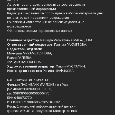
Авторы несут ответственность за достоверность
предоставленной информации.
Редакция сохраняет за собой право выбора материала для
печати, редактирования и сокращения.
Рукописи и иллюстрации не рецензируются и не
возвращаются.
Об использовании персональных данных
Главный редактор:
Рашида Рафкатовна МАГАДЕЕВА.
Ответственный секретарь:
Гульназ РАХМЕТОВА.
Редакторы отделов:
Миляуша МУХАМЕТЬЯНОВА,
Раиля ГАЛЕЕВА,
Зульфия ХАННАНОВА.
Художественный редактор:
Факил МУСТАФИН.
Инженер по верстке:
Регина ШАФИКОВА.
БАНКОВСКИЕ РЕКВИЗИТЫ:
Филиал ПАО «БАНК УРАЛСИБ» в г.Уфа
р/с 40602810200000000009,
к/с 30101810600000000770,
БИК 048073770
ИНН/КПП 0278066967/027843012
Республиканский информационный центр –
филиал АО ИД «Республика Башкортостан»