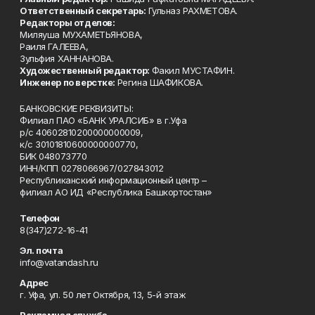
Ответственный секретарь:
Гульназ РАХМЕТОВА.
Редакторы отделов:
Миляуша МУХАМЕТЬЯНОВА,
Раиля ГАЛЕЕВА,
Зульфия ХАННАНОВА.
Художественный редактор:
Факил МУСТАФИН.
Инженер по верстке:
Регина ШАФИКОВА.
БАНКОВСКИЕ РЕКВИЗИТЫ:
Филиал ПАО «БАНК УРАЛСИБ» в г.Уфа
р/с 40602810200000000009,
к/с 30101810600000000770,
БИК 048073770
ИНН/КПП 0278066967/027843012
Республиканский информационный центр –
филиал АО ИД «Республика Башкортостан»
Телефон
8(347)272-16-41
Эл. почта
info@vatandash.ru
Адрес
г. Уфа, ул. 50 лет Октября, 13, 5-й этаж