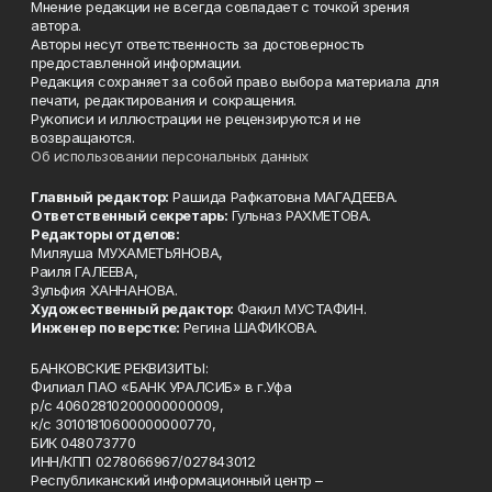
Мнение редакции не всегда совпадает с точкой зрения
автора.
Авторы несут ответственность за достоверность
предоставленной информации.
Редакция сохраняет за собой право выбора материала для
печати, редактирования и сокращения.
Рукописи и иллюстрации не рецензируются и не
возвращаются.
Об использовании персональных данных
Главный редактор:
Рашида Рафкатовна МАГАДЕЕВА.
Ответственный секретарь:
Гульназ РАХМЕТОВА.
Редакторы отделов:
Миляуша МУХАМЕТЬЯНОВА,
Раиля ГАЛЕЕВА,
Зульфия ХАННАНОВА.
Художественный редактор:
Факил МУСТАФИН.
Инженер по верстке:
Регина ШАФИКОВА.
БАНКОВСКИЕ РЕКВИЗИТЫ:
Филиал ПАО «БАНК УРАЛСИБ» в г.Уфа
р/с 40602810200000000009,
к/с 30101810600000000770,
БИК 048073770
ИНН/КПП 0278066967/027843012
Республиканский информационный центр –