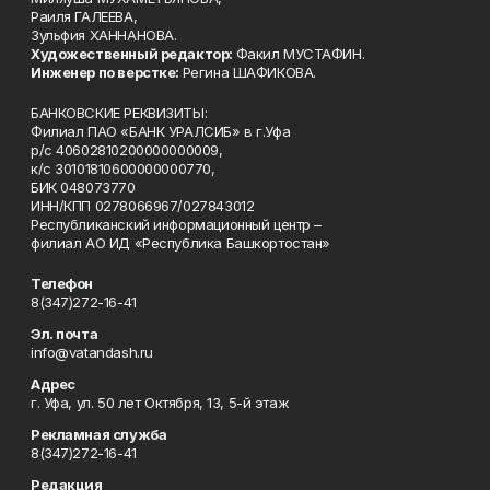
Раиля ГАЛЕЕВА,
Зульфия ХАННАНОВА.
Художественный редактор:
Факил МУСТАФИН.
Инженер по верстке:
Регина ШАФИКОВА.
БАНКОВСКИЕ РЕКВИЗИТЫ:
Филиал ПАО «БАНК УРАЛСИБ» в г.Уфа
р/с 40602810200000000009,
к/с 30101810600000000770,
БИК 048073770
ИНН/КПП 0278066967/027843012
Республиканский информационный центр –
филиал АО ИД «Республика Башкортостан»
Телефон
8(347)272-16-41
Эл. почта
info@vatandash.ru
Адрес
г. Уфа, ул. 50 лет Октября, 13, 5-й этаж
Рекламная служба
8(347)272-16-41
Редакция