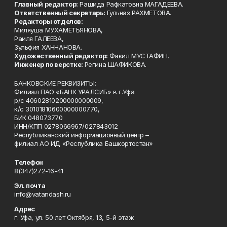
Главный редактор:
Рашида Рафкатовна МАГАДЕЕВА.
Ответственный секретарь:
Гульназ РАХМЕТОВА.
Редакторы отделов:
Миляуша МУХАМЕТЬЯНОВА,
Раиля ГАЛЕЕВА,
Зульфия ХАННАНОВА.
Художественный редактор:
Факил МУСТАФИН.
Инженер по верстке:
Регина ШАФИКОВА.
БАНКОВСКИЕ РЕКВИЗИТЫ:
Филиал ПАО «БАНК УРАЛСИБ» в г.Уфа
р/с 40602810200000000009,
к/с 30101810600000000770,
БИК 048073770
ИНН/КПП 0278066967/027843012
Республиканский информационный центр –
филиал АО ИД «Республика Башкортостан»
Телефон
8(347)272-16-41
Эл. почта
info@vatandash.ru
Адрес
г. Уфа, ул. 50 лет Октября, 13, 5-й этаж