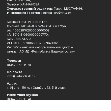
Зульфия ХАННАНОВА.
Художественный редактор:
Факил МУСТАФИН.
Инженер по верстке:
Регина ШАФИКОВА.
БАНКОВСКИЕ РЕКВИЗИТЫ:
Филиал ПАО «БАНК УРАЛСИБ» в г.Уфа
р/с 40602810200000000009,
к/с 30101810600000000770,
БИК 048073770
ИНН/КПП 0278066967/027843012
Республиканский информационный центр –
филиал АО ИД «Республика Башкортостан»
Телефон
8(347)272-16-41
Эл. почта
info@vatandash.ru
Адрес
г. Уфа, ул. 50 лет Октября, 13, 5-й этаж
Рекламная служба
8(347)272-16-41
Редакция
8(347)272-42-07