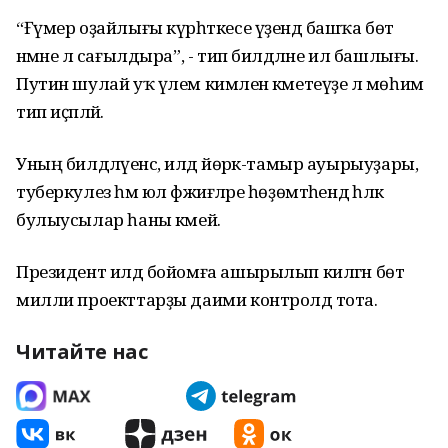
“Ғүмер оҙайлығы күрһәткесе үҙендә башҡа бөтә
нәмәне лә сағылдыра”, - тип билдәләне ил башлығы.
Путин шулай уҡ үлем кимәлен кәметеүҙе лә мөһим
тип иҫәпләй.
Уның билдәләүенсә, илдә йөрәк-тамыр ауырыуҙары,
туберкулез һәм юл фәжиғәләре һөҙөмтәһендә һәләк
булыусылар һаны кәмей.
Президент илдә бойомға ашырылып килгән бөтә
милли проекттарҙы даими контролдә тота.
Читайте нас