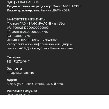
Зульфия ХАННАНОВА.
Художественный редактор:
Факил МУСТАФИН.
Инженер по верстке:
Регина ШАФИКОВА.
БАНКОВСКИЕ РЕКВИЗИТЫ:
Филиал ПАО «БАНК УРАЛСИБ» в г.Уфа
р/с 40602810200000000009,
к/с 30101810600000000770,
БИК 048073770
ИНН/КПП 0278066967/027843012
Республиканский информационный центр –
филиал АО ИД «Республика Башкортостан»
Телефон
8(347)272-16-41
Эл. почта
info@vatandash.ru
Адрес
г. Уфа, ул. 50 лет Октября, 13, 5-й этаж
Рекламная служба
8(347)272-16-41
Редакция
8(347)272-42-07