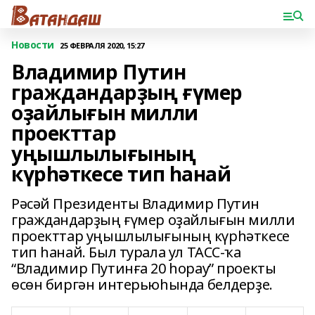
Новости
25 ФЕВРАЛЯ 2020, 15:27
Владимир Путин
граждандарҙың ғүмер
оҙайлығын милли
проекттар
уңышлылығының
күрһәткесе тип һанай
Рәсәй Президенты Владимир Путин
граждандарҙың ғүмер оҙайлығын милли
проекттар уңышлылығының күрһәткесе
тип һанай. Был турала ул ТАСС-ҡа
“Владимир Путинға 20 һорау” проекты
өсөн биргән интерьюһында белдерҙе.