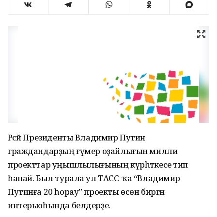
Рәсәй Президенты Владимир Путин
граждандарҙың ғүмер оҙайлығын милли
проекттар уңышлылығының күрһәткесе тип
һанай. Был турала ул ТАСС-ҡа “Владимир
Путинға 20 һорау” проекты өсөн биргән
интерьюһында белдерҙе.